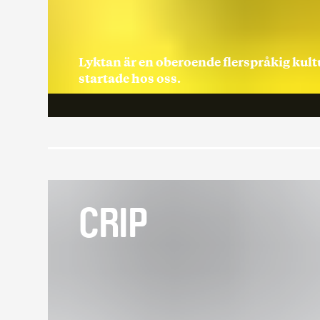
Lyktan är en oberoende flerspråkig kult
startade hos oss.
CRIP