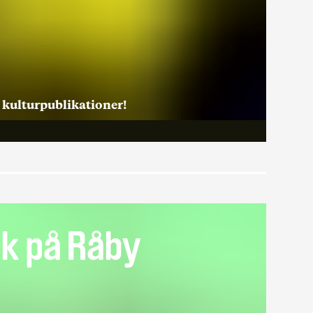
r kulturpublikationer!
ek på Råby