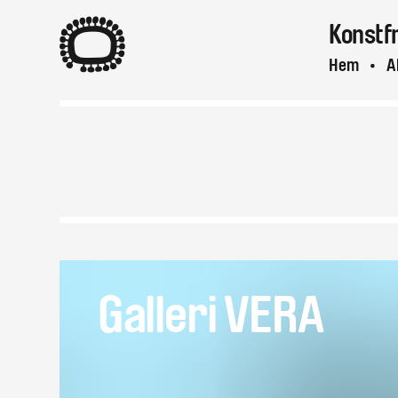
A
Konstf
Hem
A
Galleri VERA