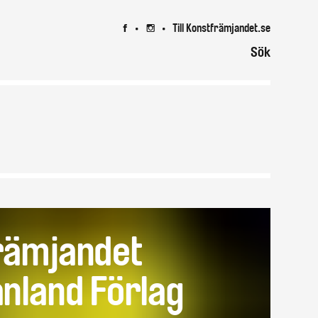
Till Konstfrämjandet.se
7
8
Sök
rämjandet
nland Förlag