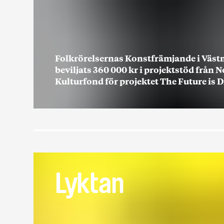
Folkrörelsernas Konstfrämjande i Väs
beviljats 360 000 kr i projektstöd från 
Kulturfond för projektet The Future is 
Lyktan