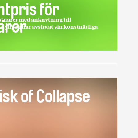
tpris för
stnärer med anknytning till
ärer
yligen har avslutat sin konstnärliga
Risk of Collapse