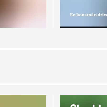
En konstnärsdriv
lutade projekt