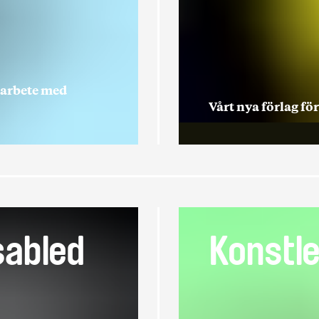
marbete med
Vårt nya förlag fö
sabled
Konstl