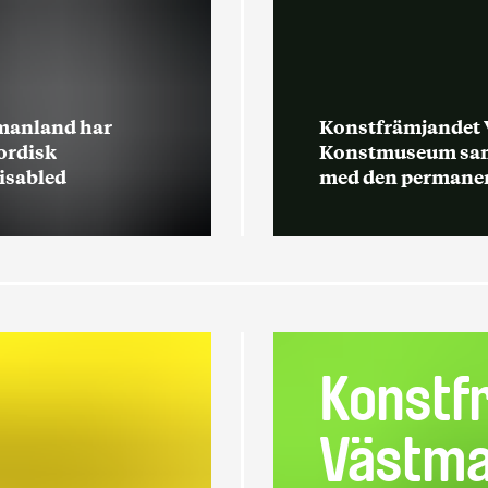
tmanland har
Konstfrämjandet 
Nordisk
Konstmuseum samar
Disabled
med den permanen
Konstf
Västma