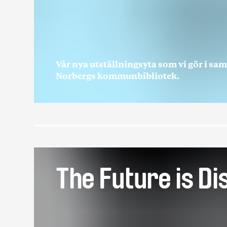
Vår nya utställningsyta som vi gör i sa
Norbergs kommunbibliotek.
The Future is Di