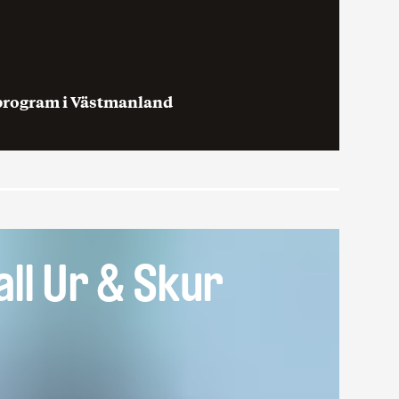
gsprogram i Västmanland
ll Ur & Skur