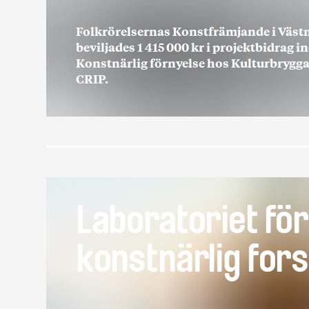
Folkrörelsernas Konstfrämjande i Väs
beviljades 1 415 000 kr i projektbidrag
Konstnärlig förnyelse hos Kulturbrygga
CRIP.
Laboratoriet för
konstnärlig for