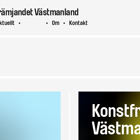
rämjandet
Västmanland
ktuellt
Projekt
Om
Kontakt
Konstf
Västma