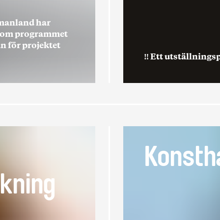
tmanland har
 inom programmet
n för projektet
‼️ Ett utställnin
Konstha
skning