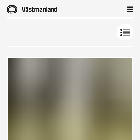
A
Västmanland
2
Hem
Aktuellt
Projekt
Om
Kontakt