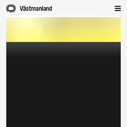
A
Västmanland
2
Hem
Aktuellt
Projekt
Om
Kontakt