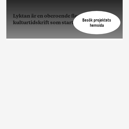
Lyktan är en oberoende flerspråkig
Besök projektets
kulturtidskrift som startade hos oss.
hemsida
Lyktan är en oberoende flerspråkig
kulturtidskrift som startade hos oss.
Lyktan är idag en oberoende flerspråkig kulturtidskrift
med ett särskilt intresse för mötet mellan språk. Med
utgångspunkt i ”konst för alla” skriver de om konst,
kultur och flerspråkighet.
Tidskriften grundades hos oss på Konstfrämjandet men
är idag en oberoende kulturtidsskrtift som vi är väldigt
stolta över. Tidskriften är politiskt och religiöst obunden
och drivs fristående med oss som huvudman.
Redaktör och ansvarig utgivare: Lars Lovén