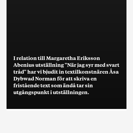
I relation till Margaretha Eriksson
Abenius utställning "När jag syr med svart
tråd" har vi bjudit in textilkonstnären Åsa
Dybwad Norman för att skriva en
fristående text som ändå tar sin
utgångspunkt i utställningen.
I relation till Margaretha Eriksson Abenius
utställning "När jag syr med svart tråd" har vi