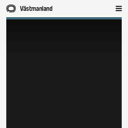
A
Västmanland
2
Hem
Aktuellt
Projekt
Om
Kontakt