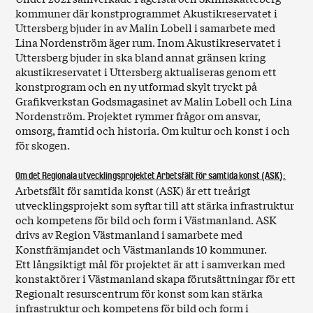
kommuner där konstprogrammet Akustikreservatet i
Uttersberg bjuder in av Malin Lobell i samarbete med
Lina Nordenström äger rum. Inom Akustikreservatet i
Uttersberg bjuder in ska bland annat gränsen kring
akustikreservatet i Uttersberg aktualiseras genom ett
konstprogram och en ny utformad skylt tryckt på
Grafikverkstan Godsmagasinet av Malin Lobell och Lina
Nordenström. Projektet rymmer frågor om ansvar,
omsorg, framtid och historia. Om kultur och konst i och
för skogen.
Om det Regionala utvecklingsprojektet Arbetsfält för samtida konst (ASK):
Arbetsfält för samtida konst (ASK) är ett treårigt
utvecklingsprojekt som syftar till att stärka infrastruktur
och kompetens för bild och form i Västmanland. ASK
drivs av Region Västmanland i samarbete med
Konstfrämjandet och Västmanlands 10 kommuner.
Ett långsiktigt mål för projektet är att i samverkan med
konstaktörer i Västmanland skapa förutsättningar för ett
Regionalt resurscentrum för konst som kan stärka
infrastruktur och kompetens för bild och form i