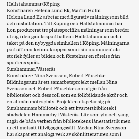
Hallstahammar/Köping
Konstnärer: Helena Lund Ek, Martin Holm
Helena Lund Ek arbetar med figurativ målning som bild
och installation. Till Köping och Hallstahammar har
hon producerat tre platsspecifika målningar som breder
ut sig i den gamla sporthallen i Hallstahammar och i
taket på den nybyggda simhallen i Köping. Målningarna
porträtterar kvinnokroppar som i sin monumentala
storlek fyller ut bilden och förstelnar en rörelse från
sportens språk.
Surahammar/Västerås
Konstnärer: Nina Svensson, Robert Pörschke
Bildningsrum är ett samarbetsprojekt mellan Nina
Svensson och Robert Pörschke som utgår från
biblioteket och dess roll som en folkbildande aktör och
en allmän mötesplats. Projekten utspelar sig på
Surahammars bibliotek och ett kvartersbibliotek i
stadsdelen Hammarby i Västerås. Lite som yin och yang
utgår de båda verken från bibliotekens lånestatistik men
ur ett motsatt tillvägagångssätt. Medan Nina Svensson
har skapat ett analogt verk av skönlitteraturen som i