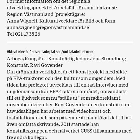
För mer information om det regionala
utvecklingsprojektet Arbetsfält för samtida konst:
Region Västmanland (projektägare)
Anna Wignell, Kulturutvecklare för Bild och form
anna.wignell@regionvastmanland.se
Tel 021-17 38 26
Aktiviteter år 1: Oväntade platser/outtalade historier
Arboga/Kungsör – Konstnärlig ledare Jens Strandberg
Konstnär: Ravi Govender
Din dröm/min verklighet är ett konstprojekt med sikte
på EPA-traktorer och den kultur som omger dem. Med
tiden har projektet utvecklats till en rad intervjuer med
ungdomar som kör EPA-traktor i området, omvandlats
till ett ljudverk som nu “ställs ut” som radioreklam i
november-december. Ravi Govender är en konstnär som
huvudsakligen har arbetat med videokonst och
installationer, och som på senare år har utökat det till att
även omfatta skrivande. 2011 startade han
konstnärsgruppen och nätverket CUSS tillsammans med
tre andra kollegor.