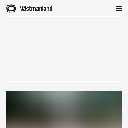
A
Västmanland
2
Hem
Aktuellt
Projekt
Om
Kontakt