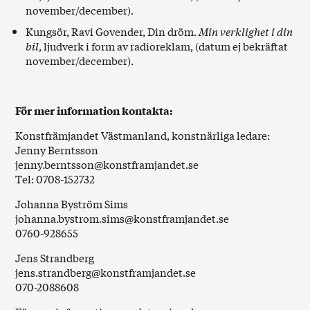
november/december).
Kungsör, Ravi Govender, Din dröm.
Min verklighet i din
bil
, ljudverk i form av radioreklam, (datum ej bekräftat
november/december).
För mer information kontakta:
Konstfrämjandet Västmanland, konstnärliga ledare:
Jenny Berntsson
jenny.berntsson@konstframjandet.se
Tel: 0708-152732
Johanna Byström Sims
johanna.bystrom.sims@konstframjandet.se
0760-928655
Jens Strandberg
jens.strandberg@konstframjandet.se
070-2088608