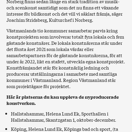
Norberg finns sedan länge en stark tradition av musik-
och scenkonst samtidigt som det nu finns ett växande
intresse för bildkonst och det vill vi såklart främja, säger
Joachim Stridsberg, Kulturchef i Norberg.
Västmanlands tio kommuner samarbetar parvis kring
konstprojekten som involverar totalt fyra lokala och fem
gästande konstnärer. De lokala konstnärerna står under
det första året 2021 som lokala värdar eller
samarbetspartners för de gästande konstnärerna, för att
under år 2022, likt en stafett, utveckla egna konstprojekt.
Konstfrämjandet står för konstnärlig ledning och
producerar utställningarna i samarbete med samtliga
kommuner i Västmanland. Region Västmanland står
som projektägare för projektet.
Här är platserna du kan uppleva de nyproducerade
konstverken.
Hallstahammar, Helena Lund Ek, Sporthallen i
Hallstahammar, Skantzgatan 1, oktober-december.
Köping, Helena Lund Ek, Köpings bad och sport, (ta