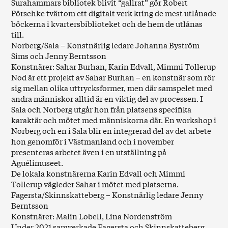
Surahammars bibliotek blivit “gallrat” gör Robert
Pörschke tvärtom ett digitalt verk kring de mest utlånade
böckerna i kvartersbiblioteket och de hem de utlånas
till.
Norberg/Sala – Konstnärlig ledare Johanna Byström
Sims och Jenny Berntsson
Konstnärer: Sahar Burhan, Karin Edvall, Mimmi Tollerup
Nod är ett projekt av Sahar Burhan – en konstnär som rör
sig mellan olika uttrycksformer, men där samspelet med
andra människor alltid är en viktig del av processen. I
Sala och Norberg utgår hon från platsens specifika
karaktär och mötet med människorna där. En workshop i
Norberg och en i Sala blir en integrerad del av det arbete
hon genomför i Västmanland och i november
presenteras arbetet även i en utställning på
Aguélimuseet.
De lokala konstnärerna Karin Edvall och Mimmi
Tollerup vägleder Sahar i mötet med platserna.
Fagersta/Skinnskatteberg – Konstnärlig ledare Jenny
Berntsson
Konstnärer: Malin Lobell, Lina Nordenström
Under 2021 samverkade Fagersta och Skinnskatteberg