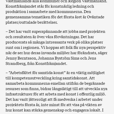
Västmanlands alla kommuner och Region Västmanland.
Konstfrämjandet står för konstnärlig ledning och
produktion i samarbete med kommunerna. Den
gemensamma tematiken för det första året är Oväntade
platser/outtalade berättelser.
– Det har varit superspännande att jobba med projekten
och resultaten är över våra förväntningar. Det har
producerats så många intressanta verk på olika platser
runt om i regionen. Vi hoppas att folk får nya perspektiv
när de ser hur deras invanda miljöer har förändrats, säger
Jenny Berntsson, Johanna Byström Sims och Jens
Strandberg, från Konstfrämjandet.
– ”Arbetsfältet för samtida konst” är en viktig möjlighet
till kompetensutveckling kring samtidskonst. Att
samarbeta kommunerna emellan utifrån de begränsade
resurser som finns, bidrar långsiktigt till att utveckla nya
infrastrukturer för att arbeta med konst i offentlig miljö.
Det har varit jätteroligt att få medverka i arbetet under
projektets första år, inte minst för att visa på vikten av
hur konst kan stärka gemenskap och engagera lokalt. I