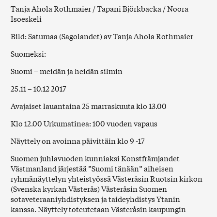
Tanja Ahola Rothmaier / Tapani Björkbacka / Noora
Isoeskeli
Bild: Satumaa (Sagolandet) av Tanja Ahola Rothmaier
Suomeksi:
Suomi – meidän ja heidän silmin
25.11 – 10.12 2017
Avajaiset lauantaina 25 marraskuuta klo 13.00
Klo 12.00 Urkumatinea: 100 vuoden vapaus
Näyttely on avoinna päivittäin klo 9 -17
Suomen juhlavuoden kunniaksi Konstfrämjandet
Västmanland järjestää ”Suomi tänään” aiheisen
ryhmänäyttelyn yhteistyössä Västeråsin Ruotsin kirkon
(Svenska kyrkan Västerås) Västeråsin Suomen
sotaveteraaniyhdistyksen ja taideyhdistys Ytanin
kanssa. Näyttely toteutetaan Västeråsin kaupungin