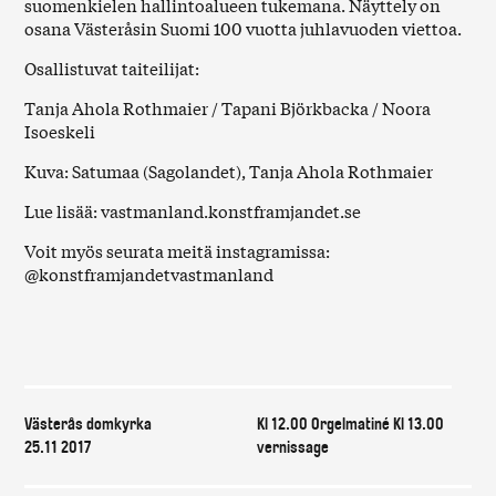
suomenkielen hallintoalueen tukemana. Näyttely on
osana Västeråsin Suomi 100 vuotta juhlavuoden viettoa.
Osallistuvat taiteilijat:
Tanja Ahola Rothmaier / Tapani Björkbacka / Noora
Isoeskeli
Kuva: Satumaa (Sagolandet), Tanja Ahola Rothmaier
Lue lisää: vastmanland.konstframjandet.se
Voit myös seurata meitä instagramissa:
@konstframjandetvastmanland
Var & när
Västerås domkyrka
Kl 12.00 Orgelmatiné Kl 13.00
25.11 2017
vernissage