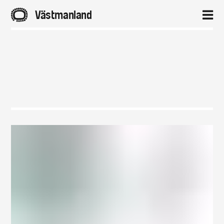
A
Västmanland
2
Hem
Aktuellt
Projekt
Om
Kontakt